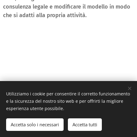
consulenza legale e modificare il modello in modo
che si adatti alla propria attività.
Utilizziamo i cookie per consentire il corretto funzionamento
e la sicurezza del nostro sito web e per offrirti la migliore
© 2021 Amici di don Maurizio o.n.l.u.s.
esperienza utente possibile.
Via Lurano, 20 24053 - Brignano Gera d'Adda (BG) - C.F. 93025260162
-
amicididonmaurizio@gmail.com
Accetta solo i necessari
Accetta tutti
Associazione di Volontariato
Cookies