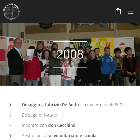
2008
Omaggio a fabrizio De Andrè
- concerto degli 800
Bottega di Natale
Incontro con
don Cecchino
Sesto concorso
volontariato e scuola