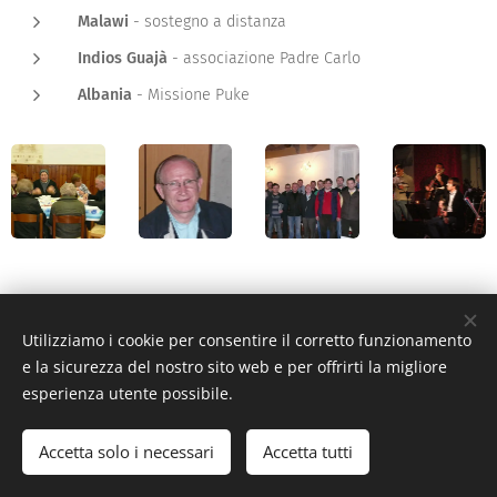
Malawi
- sostegno a distanza
Indios Guajà
- associazione Padre Carlo
Albania
- Missione Puke
Utilizziamo i cookie per consentire il corretto funzionamento
e la sicurezza del nostro sito web e per offrirti la migliore
© 2021 Amici di don Maurizio o.n.l.u.s.
esperienza utente possibile.
Via Lurano, 20 24053 - Brignano Gera d'Adda (BG) - C.F. 93025260162
-
amicididonmaurizio@gmail.com
Accetta solo i necessari
Accetta tutti
Associazione di Volontariato
Cookies